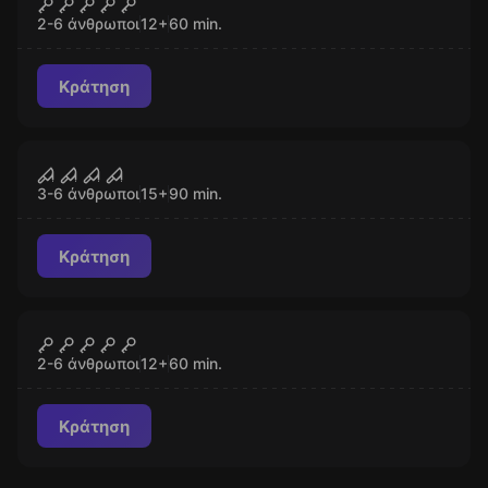
1408
2-6 άνθρωποι
12
+
60
min.
Κράτηση
Escape room
Split
ΚΛΕΙΣΤΌ
3-6 άνθρωποι
15
+
90
min.
Κράτηση
Escape room
House of Mysterious Fate
ΚΛΕΙΣΤΌ
2-6 άνθρωποι
12
+
60
min.
Κράτηση