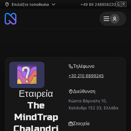
🇬🇷
Επιλέξτε τοποθεσία
+49 89 248858220
Τηλέφωνο
+30 210 6899245
Εταιρεία
Διεύθυνση
Κώστα Βάρναλη 10,
The
Χαλάνδρι 152 33, Ελλάδα
MindTrap
Στοιχεία
Chalandri