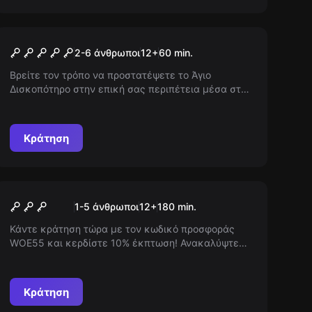
Escape room
Age of Knights
2-6 άνθρωποι
12
+
60
min.
Βρείτε τον τρόπο να προστατέψετε το Άγιο
Δισκοπότηρο στην επική σας περιπέτεια μέσα στο
Κάμελοτ. Οι Σαρακηνοί πειρατές σας περιμένουν,
γίνετε ένας ιππότης της Στρογγυλής Τραπέζης και
αποτρέψτε τον εχθρό πριν είναι αργά.
Κράτηση
Υπαίθριο
World City Trail
1-5 άνθρωποι
12
+
180
min.
Κάντε κράτηση τώρα με τον κωδικό προσφοράς
WOE55 και κερδίστε 10% έκπτωση! Ανακαλύψτε
την πόλη μέσα από γρίφους σε ένα παιχνίδι
δωματίου απόδρασης. Υπαίθριες δραστηριότητες,
καταπληκτικοί γρίφοι και εκπληκτικές εμπειρίες
Κράτηση
περιμένουν!