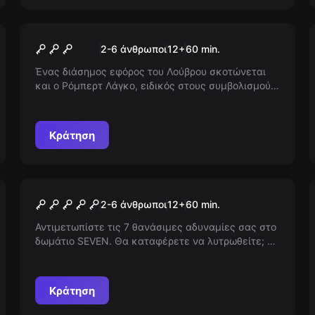
Escape room
Da Vinci Code
2-6 άνθρωποι
12
+
60
min.
Ένας διάσημος εφόρος του Λούβρου σκοτώνεται
και ο Ρόμπερτ Λάγκο, ειδικός στους συμβολισμούς,
κατηγορείται. Έχετε λάβει ένα μήνυμα από τον
Ρόμπερτ για να αποκαλύψετε την αλήθεια. Ο
χρόνος τρέχει...
Κράτηση
Escape room
Seven
2-6 άνθρωποι
12
+
60
min.
Αντιμετωπίστε τις 7 θανάσιμες αδυναμίες σας στο
δωμάτιο SEVEN. Θα καταφέρετε να λυτρωθείτε; H
Θεία Δίκη σε ρόλο τιμωρού-δολοφόνου
παραμονεύει!
Κράτηση