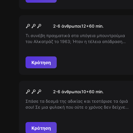
Escape room
Απόδραση από τη Φυλακή
Νέος
2-6 άνθρωποι
12
+
60
min.
Τι συνέβη πραγματικά στα υπόγεια μπουντρούμια
του Αλκατράζ το 1963; Ήταν η τέλεια απόδραση
μια ομάδα θανατοποινιτών; Ζήσε τα τελευταίες 70
δραματικά λεπτά και μάθε αν η ιστορία θα
παραμείνει μύθος ή θα αποκαλυφθεί ως αλήθεια.
Κράτηση
Escape room
Κλειδωμένοι
Νέος
2-6 άνθρωποι
10
+
60
min.
Σπάσε τα δεσμά της αδικίας και τεστάρισε τα όριά
σου! Σε μια φυλακή που ούτε ο χρόνος δεν δείχνει
έλεος, γίνε ο πρώτος που θα αποδράσει από το
ακραίο φρούριο. Θα καταφέρεις να αποδείξεις την
αθωότητά σου πριν το ρολόι δείξει το τέλος;
Κράτηση