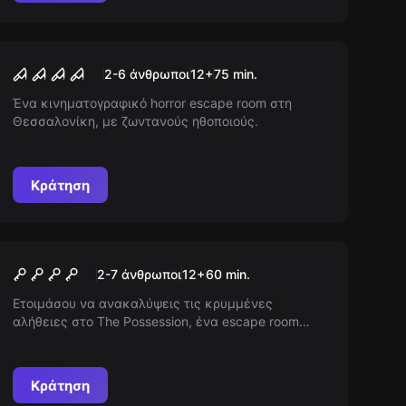
Escape room
Evil is Released: THE
Νέος
2-6 άνθρωποι
12
+
75
min.
MONASTERY
Ένα κινηματογραφικό horror escape room στη
Θεσσαλονίκη, με ζωντανούς ηθοποιούς.
Κράτηση
Escape room
Ο Δαιμονισμός
Νέος
2-7 άνθρωποι
12
+
60
min.
Ετοιμάσου να ανακαλύψεις τις κρυμμένες
αλήθειες στο The Possession, ένα escape room
γεμάτο αγωνία και τρόμο. Ζήσε την ανατριχιαστική
ατμόσφαιρα και ζήσε το άγνωστο σε κάθε γωνιά
του στοιχειωμένου σπιτιού. Θα καταφέρεις να
Κράτηση
λύσεις το μυστήριο και να αποδράσεις;