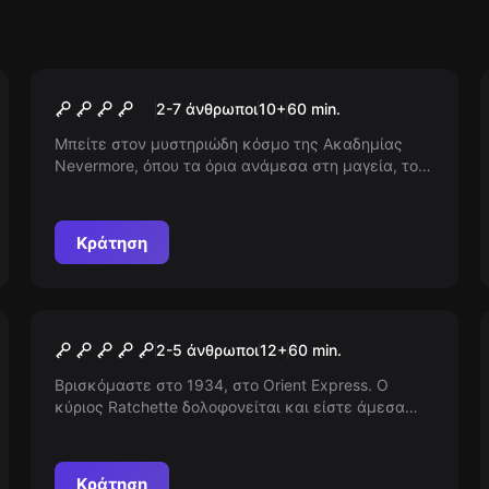
Escape room
Σκιές του Nevermore
Νέος
2-7 άνθρωποι
10
+
60
min.
Μπείτε στον μυστηριώδη κόσμο της Ακαδημίας
Nevermore, όπου τα όρια ανάμεσα στη μαγεία, το
υπερφυσικό και την πραγματικότητα είναι πολύ
λεπτά. Βοηθήστε ένα νεαρό κορίτσι με εξαιρετικά
χαρίσματα να λύσει παλιά μυστήρια και να
Κράτηση
απελευθερώσει τη μαγεία.
Escape room
Orient Express
2-5 άνθρωποι
12
+
60
min.
Βρισκόμαστε στο 1934, στο Orient Express. Ο
κύριος Ratchette δολοφονείται και είστε άμεσα
σχετιζόμενοι με το έγκλημα. Ανακαλύψτε ποιος
από εσάς είναι ο δολοφόνος σε αυτό το δωμάτιο
απόδρασης!
Κράτηση