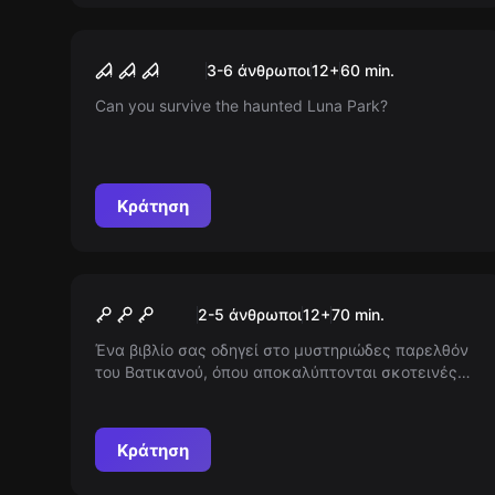
Escape room
Luna Park Haunted Escape
Νέος
3-6 άνθρωποι
12
+
60
min.
Room
Can you survive the haunted Luna Park?
Κράτηση
Escape room
Ιλουμινάτι
Νέος
2-5 άνθρωποι
12
+
70
min.
Ένα βιβλίο σας οδηγεί στο μυστηριώδες παρελθόν
του Βατικανού, όπου αποκαλύπτονται σκοτεινές
αδελφότητες και κρυφές γνώσεις. Θα τολμήσετε
να ανακαλύψετε την απαγορευμένη ιστορία που
απειλεί να αλλάξει όσα νομίζατε ότι γνωρίζατε; Οι
Κράτηση
συνωμοσίες αναδύονται, αλλά η αλήθεια
περιμένει...