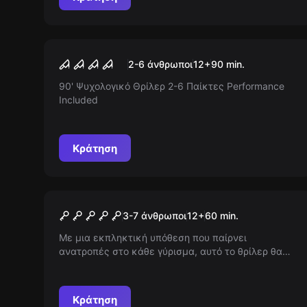
Escape room
Αγρυπνία
Νέος
2-6 άνθρωποι
12
+
90
min.
90' Ψυχολογικό Θρίλερ 2-6 Παίκτες Performance
Included
Κράτηση
Escape room
Freddy 2
Νέος
3-7 άνθρωποι
12
+
60
min.
Με μια εκπληκτική υπόθεση που παίρνει
ανατροπές στο κάθε γύρισμα, αυτό το θρίλερ θα
σας κρατήσει σε αγωνία. Η νύχτα κρύβει
περισσότερα από απλούς εφιάλτες, και κάθε βήμα
μπορεί να είναι το τελευταίο. Είστε έτοιμοι να
Κράτηση
ανακαλύψετε την αλήθεια;