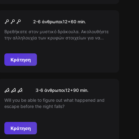
Escape room
Dracula's Castle
2-6 άνθρωποι
12
+
60
min.
Βρεθήκατε στον μυστικό δράκουλα. Ακολουθήστε
την αλληλουχία των κρυφών στοιχείων για να
δραπετεύσετε. Θα τα καταφέρετε ή θα μείνετε
αιώνιοι αιχμάλωτοι του Δράκουλα;
Κράτηση
Escape room
Cabin in The Woods Escape
Νέος
3-6 άνθρωποι
12
+
90
min.
Room
Will you be able to figure out what happened and
escape before the night falls?
Κράτηση