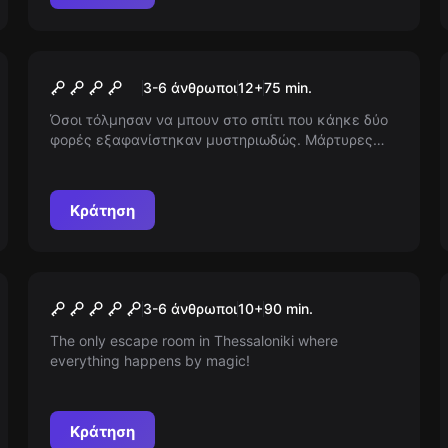
αργά;
Escape room
Σπίτι Νο 13
Νέος
3-6 άνθρωποι
12
+
75
min.
Όσοι τόλμησαν να μπουν στο σπίτι που κάηκε δύο
φορές εξαφανίστηκαν μυστηριωδώς. Μάρτυρες
μιλούν για ψιθύρους και σκιές που παραμονεύουν
στα παράθυρα. Εσύ βρήκες το τελευταίο κλειδί. Θα
βρεις τον φίλο σου ή κάτι εντελώς διαφορετικό;
Κράτηση
Escape room
The GREAT Wizard Escape
Νέος
3-6 άνθρωποι
10
+
90
min.
Room
The only escape room in Thessaloniki where
everything happens by magic!
Κράτηση