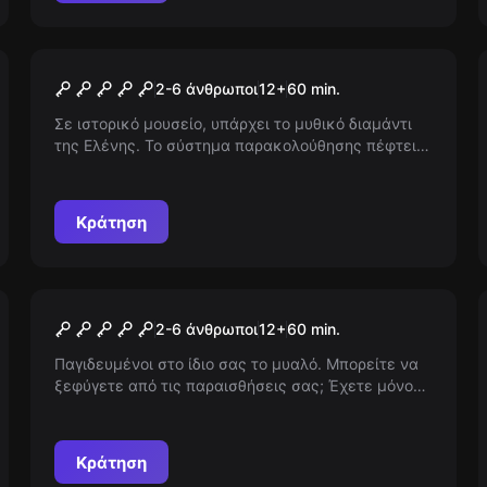
Escape room
The Museum
2-6 άνθρωποι
12
+
60
min.
Σε ιστορικό μουσείο, υπάρχει το μυθικό διαμάντι
της Ελένης. Το σύστημα παρακολούθησης πέφτει
για 60 λεπτά. Θα γίνεις ο πιο πλούσιος άνθρωπος
του κόσμου;
Κράτηση
Escape room
Illusions
2-6 άνθρωποι
12
+
60
min.
Παγιδευμένοι στο ίδιο σας το μυαλό. Μπορείτε να
ξεφύγετε από τις παραισθήσεις σας; Έχετε μόνο
60 λεπτά να αποδράσετε από την πραγματικότητα
και την ύπνωση.
Κράτηση