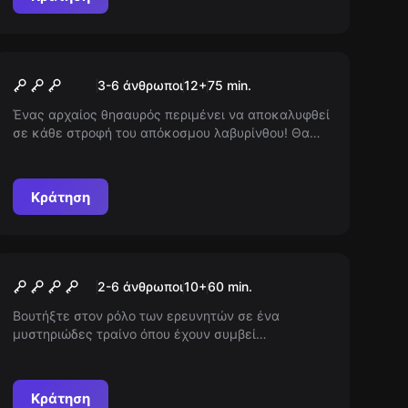
Escape room
Ο Χαμένος Ναός
Νέος
3-6 άνθρωποι
12
+
75
min.
Ένας αρχαίος θησαυρός περιμένει να αποκαλυφθεί
σε κάθε στροφή του απόκοσμου λαβυρίνθου! Θα
βρεις το κλειδί της διαφυγής ή ο ναός θα γίνει
αιώνιο δεσμωτήριο; Χρειάζεται θάρρος και
εξυπνάδα για να υπερνικήσεις τις δοκιμασίες που
Κράτηση
κρύβονται στις σκιές!
Escape room
Δολοφονία στο Τρένο
Νέος
2-6 άνθρωποι
10
+
60
min.
Βουτήξτε στον ρόλο των ερευνητών σε ένα
μυστηριώδες τραίνο όπου έχουν συμβεί
δολοφονίες. Καθώς το τρένο ορμά προς τον
προορισμό του, πρέπει να αποκαλύψετε κρυμμένα
μυστικά και να λύσετε το αίνιγμα προτού γίνετε τα
Κράτηση
επόμενα θύματα.