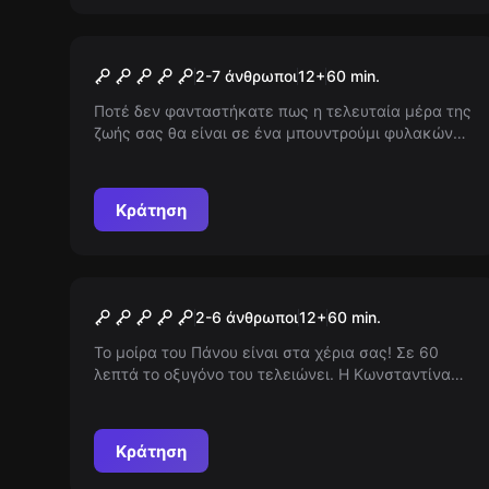
Escape room
Prison Break
2-7 άνθρωποι
12
+
60
min.
Ποτέ δεν φανταστήκατε πως η τελευταία μέρα της
ζωής σας θα είναι σε ένα μπουντρούμι φυλακών
υψίστης ασφαλείας. Η μοναδική σας ελπίδα είναι η
απόδραση. Θα καταφέρετε να δείτε ξανά το φως
του ήλιου;
Κράτηση
Escape room
Save PanosDent
2-6 άνθρωποι
12
+
60
min.
Το μοίρα του Πάνου είναι στα χέρια σας! Σε 60
λεπτά το οξυγόνο του τελειώνει. Η Κωνσταντίνα
έχει βρει το κρησφύγετο του κακοποιού και
χρειάζεται τη βοήθειά σας!
Κράτηση