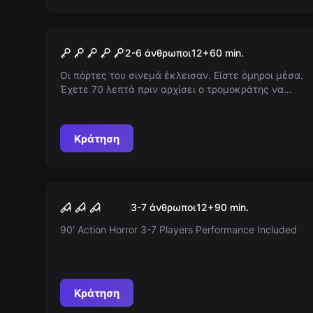
Escape room
Cinema Hostage
2-6 άνθρωποι
12
+
60
min.
Οι πόρτες του σινεµά έκλεισαν. Είστε όµηροι µέσα.
Έχετε 70 λεπτά πριν αρχίσει ο τροµοκράτης να
σας σκοτώνει. Φόβος και γέλιο σε ένα σουρεάλ
σκηνικό. Πρέπει να βγείτε απο το σινεµά ζωντανοί.
Αντέχετε;
Κράτηση
Escape room
Salvation
Νέος
3-7 άνθρωποι
12
+
90
min.
90' Action Horror 3-7 Players Performance Included
Κράτηση