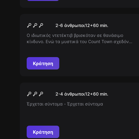
Escape room
Μοτέλ 66
Νέος
2-6 άνθρωποι
12
+
60
min.
Ο ιδιωτικός ντετέκτιβ βρισκόταν σε θανάσιμο
κίνδυνο. Ενώ τα μυστικά του Count Town σχεδόν
αποκαλύφθηκαν, οι δυνάμεις της μαφίας
αντιδρούν. Θα καταφέρεις να τον βρεις πριν να
είναι αργά; Πάρε τον έλεγχο, λύσε το μυστήριο και
Κράτηση
σώσε τον!
Escape room
Έπαυλη των Τούβλων
Νέος
2-4 άνθρωποι
12
+
60
min.
Έρχεται σύντομα - Έρχεται σύντομα
Κράτηση