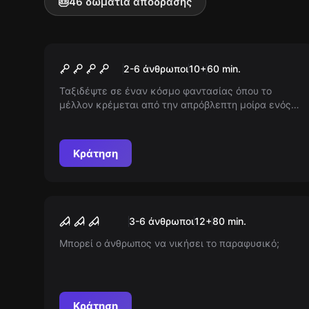
🎂
46 δωμάτια απόδρασης
Escape room
Πεταμένος στη Φωτιά
Νέος
2-6 άνθρωποι
10
+
60
min.
Ταξιδέψτε σε έναν κόσμο φαντασίας όπου το
μέλλον κρέμεται από την απρόβλεπτη μοίρα ενός
ισχυρού Δαχτυλιδιού. Πολεμήστε εναντίον
σκοτεινών εχθρών και ξεπεράστε περάσματα
γεμάτα προκλήσεις για να καταστρέψετε τα
Κράτηση
σχέδια ενός μοχθηρού αρχηγού. Η αποστολή σας
είναι η σωτηρία του κόσμου!
Escape room
The Curse Of Ahedi
Νέος
3-6 άνθρωποι
12
+
80
min.
Μπορεί ο άνθρωπος να νικήσει το παραφυσικό;
Κράτηση