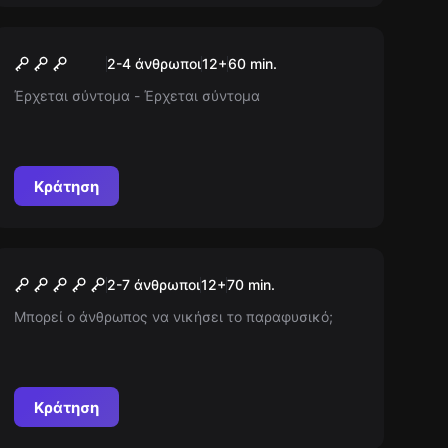
Escape room
Καθεδρικός Ναός
Νέος
2-4 άνθρωποι
12
+
60
min.
Έρχεται σύντομα - Έρχεται σύντομα
Κράτηση
Escape room
The Curse Of Ahedi
Νέος
2-7 άνθρωποι
12
+
70
min.
[REMASTERED]
Μπορεί ο άνθρωπος να νικήσει το παραφυσικό;
Κράτηση