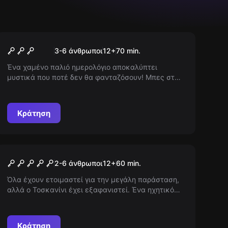
Escape room
Τα Χριστουγεννιάτικα Χρονικά
Νέος
3-6 άνθρωποι
12
+
70
min.
Ένα χαμένο παλιό ημερολόγιο αποκαλύπτει
μυστικά που ποτέ δεν θα φανταζόσουν! Μπες στον
κόσμο της περιπέτειας και ανακάλυψε το μυστήριο
που κρύβεται πίσω από τις ξεχασμένες σελίδες.
Θα μπορέσεις να αποκαλύψεις την αλήθεια πριν
Κράτηση
εξαφανιστεί για πάντα;
Escape room
The Missing Maestro
2-6 άνθρωποι
12
+
60
min.
Όλα έχουν ετοιμαστεί για την μεγάλη παράσταση,
αλλά ο Τοσκανίνι έχει εξαφανιστεί. Ένα ηχητικό
μήνυμα αλλάζει τα πάντα. Τι του έχει συμβεί;
Κράτηση