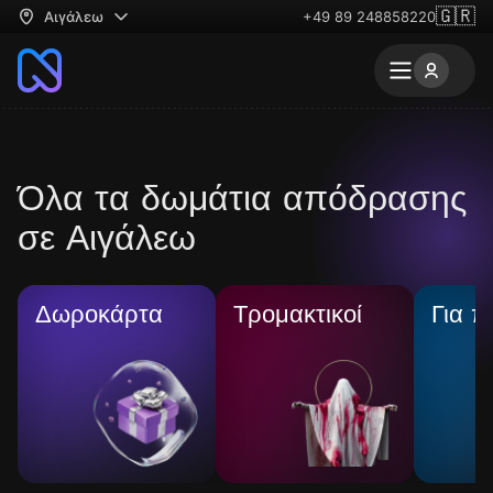
🇬🇷
Αιγάλεω
+49 89 248858220
Όλα τα δωμάτια απόδρασης
σε Αιγάλεω
Δωροκάρτα
Τρομακτικοί
Για π