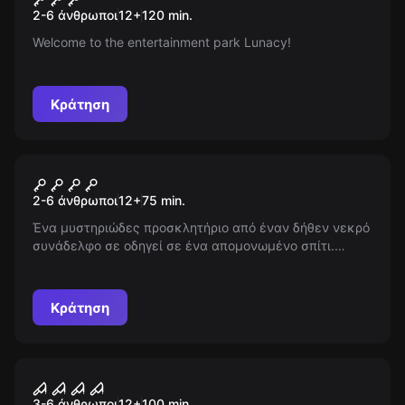
2-6 άνθρωποι
12
+
120
min.
Welcome to the entertainment park Lunacy!
Κράτηση
Escape room
Ένας Παλαιός Φίλος... σε
Νέος
2-6 άνθρωποι
12
+
75
min.
Αλυσίδες (Remastered)
Ένα μυστηριώδες προσκλητήριο από έναν δήθεν νεκρό
συνάδελφο σε οδηγεί σε ένα απομονωμένο σπίτι.
Μήπως ζει ακόμα; Τι μυστικά κρύβει, και από ποιους
κρύβεται; Ανακάλυψε την αλήθεια σε μια
συναρπαστική ανατροπή της μοίρας.
Κράτηση
Escape room
Πανδαιμόνιο
Νέος
3-6 άνθρωποι
12
+
100
min.