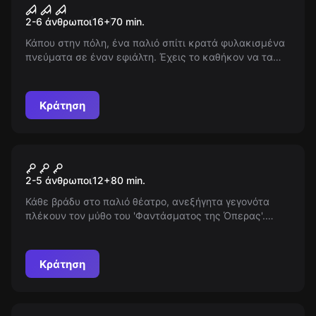
Necromancy
2-6 άνθρωποι
16
+
70
min.
Κάπου στην πόλη, ένα παλιό σπίτι κρατά φυλακισμένα
πνεύματα σε έναν εφιάλτη. Έχεις το καθήκον να τα
αφυπνίσεις από τον λήθαργο τους, να καλέσεις τη
Νεκρομαντεία και να αποκαλύψεις τα μυστικά του
σπιτιού.
Κράτηση
Escape room
Το Φάντασμα της Όπερας
Νέος
2-5 άνθρωποι
12
+
80
min.
Κάθε βράδυ στο παλιό θέατρο, ανεξήγητα γεγονότα
πλέκουν τον μύθο του 'Φαντάσματος της Όπερας'.
Μπορεί κάποιος τολμηρός να αποκαλύψει την αλήθεια
και να φέρει φως στο φαινομενικά ατέρμονο σκοτάδι;
Ποια μυστικά κρύβονται πίσω από τη σκιά της αυλαίας;
Κράτηση
Escape room