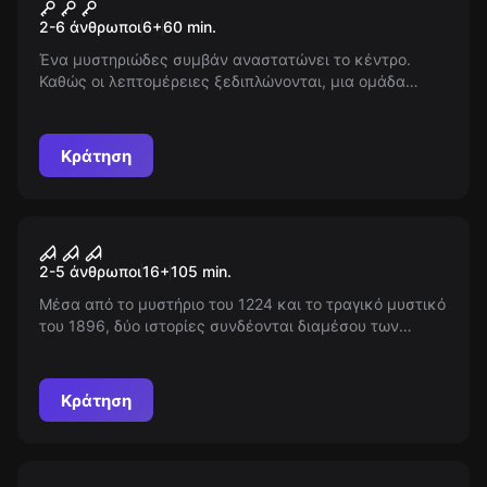
Μυστήριο στο Θέατρο Leroux
Νέος
2-6 άνθρωποι
6
+
60
min.
Ένα μυστηριώδες συμβάν αναστατώνει το κέντρο.
Καθώς οι λεπτομέρειες ξεδιπλώνονται, μια ομάδα
απρόσμενων προσωπικοτήτων ενώνεται για να
ανακαλύψει την αλήθεια. Θα εμπιστευτείτε το
ένστικτό σας; Ή μήπως το σκοτάδι κρύβει περισσότερα
Κράτηση
απ' ό,τι δείχνει;
Περφόρμανς
STIGMATA - Escape Room
Νέος
2-5 άνθρωποι
16
+
105
min.
Μέσα από το μυστήριο του 1224 και το τραγικό μυστικό
του 1896, δύο ιστορίες συνδέονται διαμέσου των
αιώνων. Ποια είναι η αλήθεια πίσω από τα ανεξήγητα
τραύματα, και μπορούν οι σκιές του παρελθόντος να
ρίξουν φως στο παρόν; Εξερεύνησε τον φόβο και την
Κράτηση
πίστη σε ένα ταξίδι γεμάτο ανατροπές.
Escape room