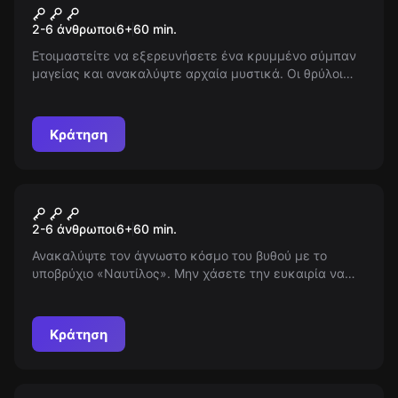
Ο Θρύλος του Κάστρου
Νέος
2-6 άνθρωποι
6
+
60
min.
Ετοιμαστείτε να εξερευνήσετε ένα κρυμμένο σύμπαν
μαγείας και ανακαλύψτε αρχαία μυστικά. Οι θρύλοι
ζωντανεύουν σε ένα ταξίδι που υπόσχεται
ανεπανάληπτες συγκινήσεις και αινιγματικά μυστήρια.
Τολμήστε να μπείτε στον κόσμο όπου η φαντασία δεν
Κράτηση
έχει όρια!
Escape room
Υποβρύχιο του Καπετάνιου Νέμο
Νέος
2-6 άνθρωποι
6
+
60
min.
Ανακαλύψτε τον άγνωστο κόσμο του βυθού με το
υποβρύχιο «Ναυτίλος». Μην χάσετε την ευκαιρία να
απολαύσετε την πιο εντυπωσιακή υποθαλάσσια
εμπειρία της ζωής σας! Θαυμάστε τα θαλάσσια
πλάσματα και τους μαγευτικούς σχηματισμούς των
Κράτηση
βαθέων υδάτων!
Escape room