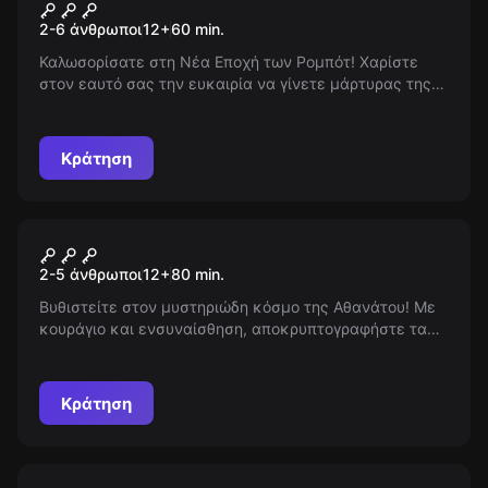
20.000 λεύγες κάτω από την
Νέος
2-6 άνθρωποι
12
+
60
min.
θάλασσα
Καλωσορίσατε στη Νέα Εποχή των Ρομπότ! Χαρίστε
στον εαυτό σας την ευκαιρία να γίνετε μάρτυρας της
επανάστασης της τεχνολογίας και δείτε πώς τα
ρομπότ αλλάζουν την καθημερινότητά μας για πάντα.
Μην χάνετε την ευκαιρία να εξερευνήσετε το μέλλον
Κράτηση
σήμερα!
Escape room
Αθάνατος
Νέος
2-5 άνθρωποι
12
+
80
min.
Βυθιστείτε στον μυστηριώδη κόσμο της Αθανάτου! Με
κουράγιο και ενσυναίσθηση, αποκρυπτογραφήστε τα
κρυμμένα μυστικά που περιμένουν να ανακαλυφθούν
στους ατελείωτους διαδρόμους του κάστρου! Είστε
έτοιμοι για την αναζήτηση του αιώνιου θησαυρού;
Κράτηση
Escape room