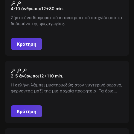
The Purge
Νέος
4-10 άνθρωποι
12
+
80
min.
Ζήστε ένα διαφορετικό κι ανατρεπτικό παιχνίδι από τα
δεδομένα της ψυχαγωγίας.
Κράτηση
Escape room
Zoe
Νέος
2-5 άνθρωποι
12
+
110
min.
Η σελήνη λάμπει μυστηριωδώς στον νυχτερινό ουρανό,
φέρνοντας μαζί της μια αρχαία προφητεία. Τα όρια
ανάμεσα στον μύθο και την πραγματικότητα θολώνουν,
καθώς οι σκιές χορεύουν ανήσυχες. Κάποιοι μιλούν για
το τέλος, άλλοι για μια νέα αρχή...
Κράτηση
Escape room