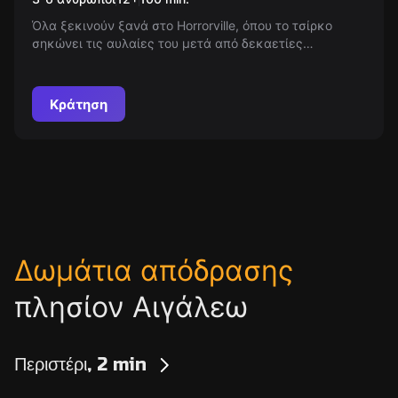
Όλα ξεκινούν ξανά στο Horrorville, όπου το τσίρκο
σηκώνει τις αυλαίες του μετά από δεκαετίες
αινιγματικών γεγονότων. Θα τολμήσεις να
εξερευνήσεις τα σκοτεινά μυστικά ενός θιάσου που
αρνείται να μείνει θαμμένος στη λήθη; Έλα στο
Κράτηση
Horrorville και ανακάλυψε τα ψιθυριστά μυστήρια.
Δωμάτια απόδρασης
πλησίον Αιγάλεω
Περιστέρι, 2 min