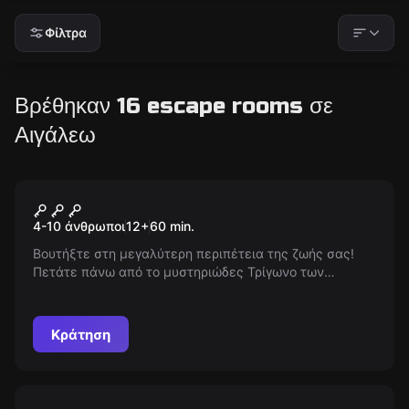
Φίλτρα
Βρέθηκαν 16 escape rooms σε
Αιγάλεω
Escape room
Fallout
Νέος
4-10 άνθρωποι
12
+
60
min.
Βουτήξτε στη μεγαλύτερη περιπέτεια της ζωής σας!
Πετάτε πάνω από το μυστηριώδες Τρίγωνο των
Βερμούδων όταν συμβαίνει το απροσδόκητο. Είστε οι
μόνοι επιζώντες σε ένα άγνωστο νησί και ο θρυλικός
θεός Μοντεζούμα είναι το μόνο σας πέρασμα για την
Κράτηση
επιστροφή στον κόσμο σας.
Escape room