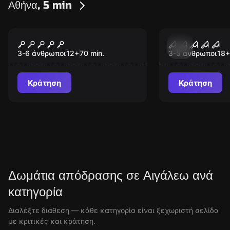
Αθήνα, 5 min
Escape room
Escape room
Cabin in the woods
Bloody Mar
Νέος
3-6 άνθρωποι
12
+
70
min.
3-5 άνθρωποι
18
+
Κράτηση
Κράτηση
Δωμάτια απόδρασης σε Αιγάλεω ανά
κατηγορία
Διαλέξτε διάθεση — κάθε κατηγορία είναι ξεχωριστή σελίδα
με κριτικές και κράτηση.