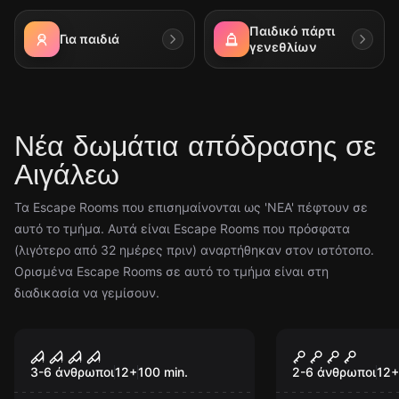
Παιδικό πάρτι
Για παιδιά
γενεθλίων
Νέα δωμάτια απόδρασης σε
Αιγάλεω
Τα Escape Rooms που επισημαίνονται ως 'ΝΕΑ' πέφτουν σε
αυτό το τμήμα. Αυτά είναι Escape Rooms που πρόσφατα
(λιγότερο από 32 ημέρες πριν) αναρτήθηκαν στον ιστότοπο.
Ορισμένα Escape Rooms σε αυτό το τμήμα είναι στη
διαδικασία να γεμίσουν.
Escape room
Escape room
Πανδαιμόνιο
Ένας Παλαιός
Νέος
Νέος
Αλυσίδες (R
3-6 άνθρωποι
12
+
100
min.
2-6 άνθρωποι
12
+