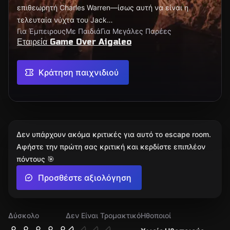
επιθεωρητή Charles Warren—ίσως αυτή να είναι η
τελευταία νύχτα του Jack…
Για Έμπειρους
Με Παιδιά
Για Μεγάλες Παρέες
Εταιρεία Game Over Aigaleo
Κράτηση παιχνιδιού
Δεν υπάρχουν ακόμα κριτικές για αυτό το escape room.
Αφήστε την πρώτη σας κριτική και κερδίστε επιπλέον
πόντους 🎯
Προσθέστε αξιολόγηση
Δύσκολο
Δεν Είναι Τρομακτικό
Ηθοποιοί