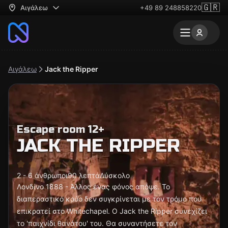
🇬🇷
Αιγάλεω
+49 89 248858220
Αιγάλεω
Jack the Ripper
Escape room 12+
JACK THE RIPPER
2 - 6 άνθρωποι
90 λεπτά
Δύσκολο
Λονδίνο 1888 - Άλλος ένας φόνος απόψε. Το
διαπεραστικό κρύο δεν συγκρίνεται με τον τρόμο που
επικρατεί στο Whitechapel. Ο Jack the Ripper συνεχίζει
το 'παιχνίδι θανάτου' του. Θα συναντήσετε τον