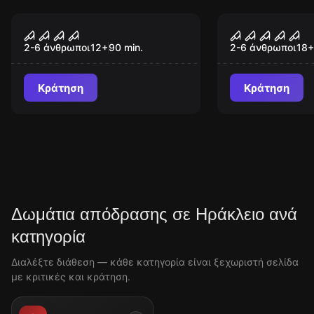
Escape room
Escape room
MADHOUSE 0 (The
DARK ROOM
Νέος
Νέος
beggining)
2-6 άνθρωποι
12
+
90
min.
2-6 άνθρωποι
18
+
Κράτηση
Κράτηση
Δωμάτια απόδρασης σε Ηράκλειο ανά
κατηγορία
Διαλέξτε διάθεση — κάθε κατηγορία είναι ξεχωριστή σελίδα
με κριτικές και κράτηση.