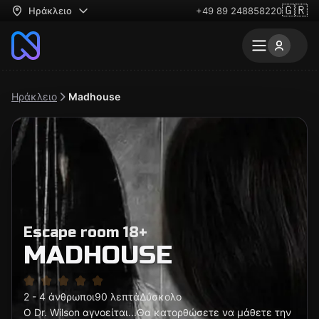
🇬🇷
Ηράκλειο
+49 89 248858220
Ηράκλειο
Madhouse
Escape room 18+
MADHOUSE
2 - 4 άνθρωποι
90 λεπτά
Δύσκολο
Ο Dr. Wilson αγνοείται...Θα κατορθώσετε να μάθετε την