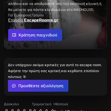
αλήθεια και να αποδράσετε από την σκοτεινή κλινική ή
θα μείνετε για πάντα κλειδωμένοι στο MADHOUSE;
Για Έμπειρους
Τρόμου
Εταιρεία EscapeRooms.gr
Κράτηση παιχνιδιού
Δεν υπάρχουν ακόμα κριτικές για αυτό το escape room.
Αφήστε την πρώτη σας κριτική και κερδίστε επιπλέον
πόντους 🎯
Προσθέστε αξιολόγηση
Δύσκολο
Τρομακτικό
Ηθοποιοί