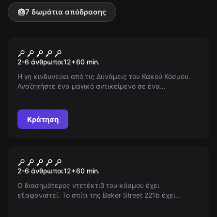
🎂
7 δωμάτια απόδρασης
Escape room
Middle Earth
2-6 άνθρωποι
12
+
60
min.
Η γη κινδυνεύει από τις Δυνάμεις του Κακού Κόσμου.
Αναζητήστε ένα μαγικό αντικείμενο σε ένα
μυστηριώδες σπίτι. Θα καταφέρετε να νικήσετε το
Κακό και να περάσετε τα εμπόδια σε αυτή την ιστορία
φαντασίας;
Κράτηση
Escape room
Baker Street
2-6 άνθρωποι
12
+
60
min.
Ο διασημότερος ντετέκτιβ του κόσμου έχει
εξαφανιστεί. Το σπίτι της Baker Street 221b έχει
ερημώσει. Εσείς είστε οι καλύτεροι ντεντέκτιβ της
Metropolitan Police και πρέπει να ερευνήσετε. Σας