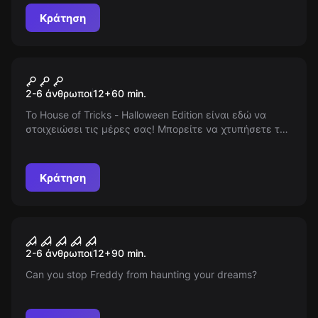
Κράτηση
Escape room
House of Tricks
2-6 άνθρωποι
12
+
60
min.
Το House of Tricks - Halloween Edition είναι εδώ να
στοιχειώσει τις μέρες σας! Μπορείτε να χτυπήσετε την
πόρτα του σκοτεινού διαμερίσματος που κάθε
Halloween τρομάζει όσους προσπαθούν να "παίξουν" με
αυτό; Ακούγεται "Trick or Treat?", αλλά η απάντηση δεν
Κράτηση
έρχεται ποτέ. Θα βρεις το θάρρος να χτυπήσεις το
κουδούνι;
Escape room
Freddy Krueger
Νέος
2-6 άνθρωποι
12
+
90
min.
Can you stop Freddy from haunting your dreams?