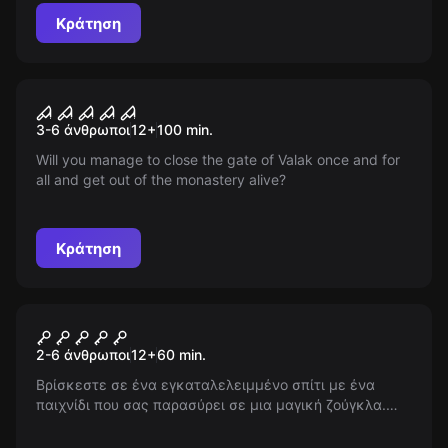
περιμένει ένας δύσκολος γρίφος και μια φονική
Κράτηση
απειλή. Θα τα καταφέρετε;
Escape room
The Nun
Νέος
3-6 άνθρωποι
12
+
100
min.
Will you manage to close the gate of Valak once and for
all and get out of the monastery alive?
Κράτηση
Escape room
Jumanji
2-6 άνθρωποι
12
+
60
min.
Βρίσκεστε σε ένα εγκαταλελειμμένο σπίτι με ένα
παιχνίδι που σας παρασύρει σε μια μαγική ζούγκλα.
Αντιμετωπίζετε θηρία, και η ζωή σας απειλείται. Έχετε
60' να ανακαλύψετε τον δρόμο για την ελευθερία!