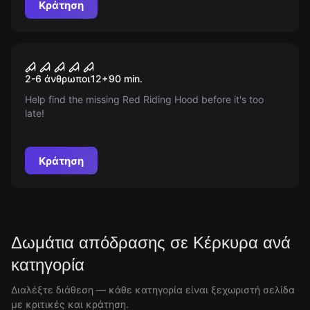
Κράτηση
Escape room
Bloody Red
Νέος
2-6 άνθρωποι
12
+
90
min.
Help find the missing Red Riding Hood before it's too
late!
Κράτηση
Δωμάτια απόδρασης σε Κέρκυρα ανά
κατηγορία
Διαλέξτε διάθεση — κάθε κατηγορία είναι ξεχωριστή σελίδα
με κριτικές και κράτηση.