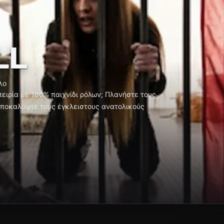
LL
λο
μπειρία με 100% παιχνίδι ρόλων; Πλανήστε τους
αποκαλύψτε τους έγκλειστους ανατολικούς