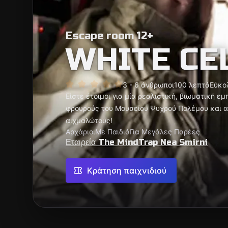
Escape room 12+
WHITE CE
3 - 6 άνθρωποι
100 λεπτά
Εύκο
Είστε έτοιμοι για μία ρεαλιστική, βιωματική ε
φρουρούς του Μουσείου Ψυχρού Πολέμου και 
αιχμαλώτους!
Αρχάριοι
Με Παιδιά
Για Μεγάλες Παρέες
Εταιρεία The MindTrap Nea Smirni
Κράτηση παιχνιδιού