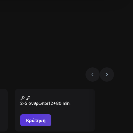
Escape room
Roll the Dice
2-5 άνθρωποι
12
+
80
min.
Κράτηση