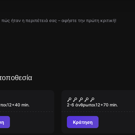
ς πώς ήταν η περιπέτειά σας – αφήστε την πρώτη κριτική!
τοποθεσία
om
Escape room
 Reality Escape
Da Vinci Code
ποι
12
+
40
min.
2-6 άνθρωποι
12
+
70
min.
ση
Κράτηση