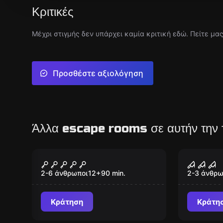
Κριτικές
Μέχρι στιγμής δεν υπάρχει καμία κριτική εδώ. Πείτε μα
Προσθέστε αξιολόγηση
Άλλα escape rooms σε αυτήν την 
Escape room
Escape ro
La Escuela
Virtual
Games
2-6 άνθρωποι
12
+
90
min.
2-3 άνθρω
Κράτηση
Κράτη