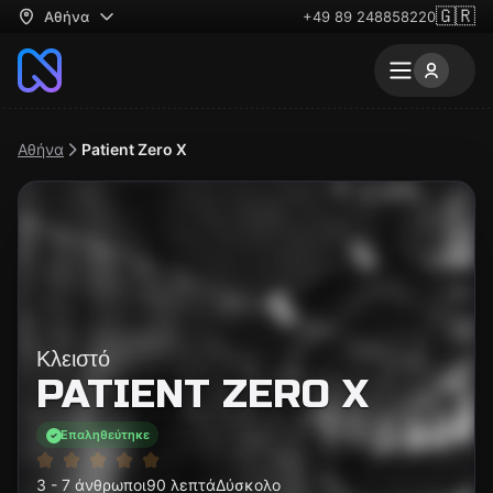
🇬🇷
Αθήνα
+49 89 248858220
Αθήνα
Patient Zero X
Κλειστό
PATIENT ZERO X
Επαληθεύτηκε
3 - 7 άνθρωποι
90 λεπτά
Δύσκολο