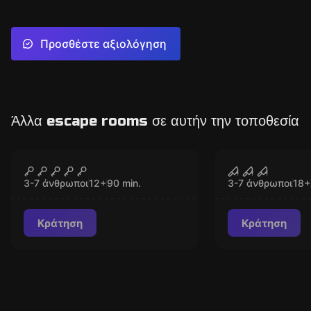
Προσθέστε αξιολόγηση
Άλλα escape rooms σε αυτήν την τοποθεσία
Escape room
Escape room
Operation Silk City
Code Veron
ΚΛΕΙΣΤΌ
ΚΛΕ
3-7 άνθρωποι
12
+
90
min.
3-7 άνθρωποι
18
+
Κράτηση
Κράτηση