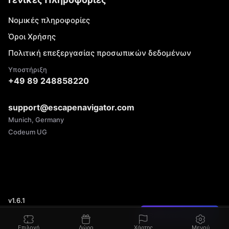
Νομικές πληροφορίες
Όροι Χρήσης
Πολιτική επεξεργασίας προσωπικών δεδομένων
Υποστήριξη
+49 89 248858220
support@escapenavigator.com
Munich, Germany
Codeum UG
v
1.6.1
Βρήκατε σφάλμα;
Επιλογή
Δώρο
Χάρτης
Μενού