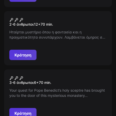
Escape room
Upside Down
2-6 άνθρωποι
12
+
70
min.
Ηταίρται μυστήριο όπου η φαντασία και η
πραγματικότητα συνυπάρχουν. Λαμβάνεται όμηρος σε
ένα μυστικό εργαστή́ριο, πρέπει να σώσετε τους
φίλους σας και να κλείσετε μια διαστατική πύλη που
επιτρέπει σε υπερφυσικά πλάσματα να εισέρχονται
Κράτηση
στον κόσμο μας. Η μοίρα του κόσμου είναι στα χέρια
σας!
Escape room
HOLY SECRET
Νέος
3-6 άνθρωποι
6
+
70
min.
Your quest for Pope Benedict’s holy sceptre has brought
you to the door of this mysterious monastery…
Κράτηση