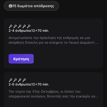
🎂
15 δωμάτια απόδρασης
Escape room
Mission: White Diamond
2-4 άνθρωποι
12
+
70
min.
Αντιμετωπίστε την πρόκληση της εκδρομής σε μια
απόρθητη Έπαυλη για να κλέψετε το 'Λευκό Διαμάντι'.
Αποφύγετε παγίδες, σημάνετε τον συναγερμό, μείνετε
ανεντόπιστοι για 70 λεπτά. Μπορείτε να τα
καταφέρετε?
Κράτηση
Escape room
31 Οκτωβρίου
Νέος
2-6 άνθρωποι
12
+
70
min.
Την νύχτα της 31ης Οκτωβρίου, οι πύλες του
υπερφυσικού ανοίγουν, δίνοντάς σας την ευκαιρία να
γνωρίσετε τις βασανισμένες ψυχές που
περιπλανιούνται. Ένας από τους μεγαλύτερους