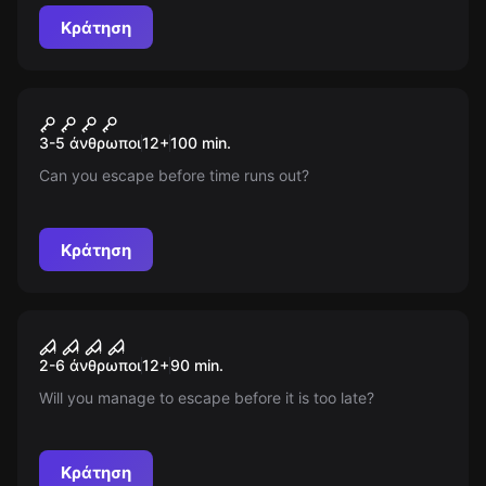
καθώς το άγνωστο καραδοκεί πίσω από κάθε γωνιά...
Κράτηση
Escape room
Panic Room
Νέος
3-5 άνθρωποι
12
+
100
min.
Can you escape before time runs out?
Κράτηση
Escape room
MADHOUSE 0 (The beggining)
Νέος
2-6 άνθρωποι
12
+
90
min.
Will you manage to escape before it is too late?
Κράτηση