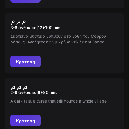
Escape room
Noah
Νέος
3-6 άνθρωποι
12
+
100
min.
Σκοτεινά μυστικά ξυπνούν στα βάθη του Μαύρου
Δάσους. Αναζήτησε τη μικρή Αννελίζε και βρέσου
παγιδευμένος σε μια ανατριχιαστική περιπέτεια
ανάμεσα σε αλλόκοτες φωνές και σκοτεινές
παρουσίες. Ποιος είναι φίλος και ποιος εχθρός;
Κράτηση
Ανακαλύψτε την κρυμμένη αλήθεια.
Escape room
The Woman in Black
Νέος
2-6 άνθρωποι
8
+
90
min.
A dark tale, a curse that still hounds a whole village.
Κράτηση