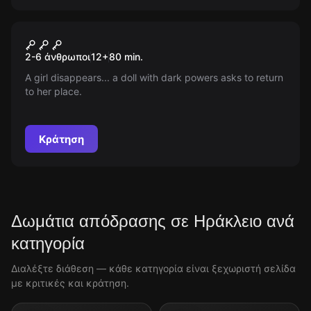
Escape room
Martha
Νέος
2-6 άνθρωποι
12
+
80
min.
A girl disappears... a doll with dark powers asks to return
to her place.
Κράτηση
Δωμάτια απόδρασης σε Ηράκλειο ανά
κατηγορία
Διαλέξτε διάθεση — κάθε κατηγορία είναι ξεχωριστή σελίδα
με κριτικές και κράτηση.