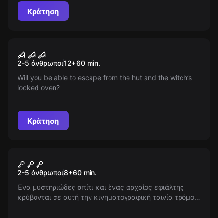
αξιωματικούς της Σοβιετικής Ένωσης σας περιμένει,
Κράτηση
έτοιμος να αποκαλύψει το μυστικό του παρελθόντος.
Escape room
HAGATHA spooky
Νέος
2-5 άνθρωποι
12
+
60
min.
Will you be able to escape from the hut and the witch’s
locked oven?
Κράτηση
Escape room
Το Κάλεσμα
Νέος
2-5 άνθρωποι
8
+
60
min.
Ένα μυστηριώδες σπίτι και ένας αρχαίος εφιάλτης
κρύβονται σε αυτή την κινηματογραφική ταινία τρόμου
που θα παγώσει το αίμα σας. Προετοιμαστείτε για μια
εμπειρία που θα σας κρατήσει ξύπνιους τα βράδια,