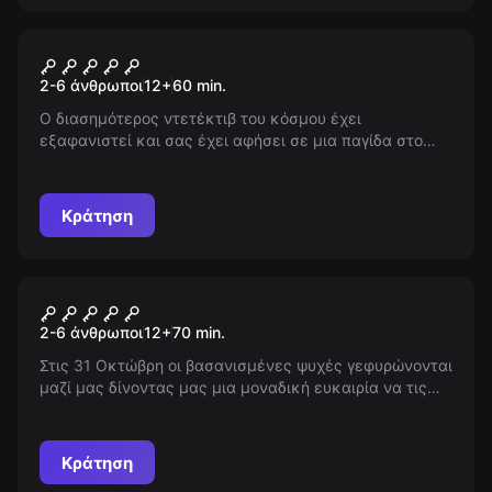
Escape room
Baker Street
2-6 άνθρωποι
12
+
60
min.
Ο διασημότερος ντετέκτιβ του κόσμου έχει
εξαφανιστεί και σας έχει αφήσει σε μια παγίδα στο
σπίτι του. Θα μπορέσετε να βρείτε τον τρόπο διαφυγής
σας πριν εμφανιστεί ο δολοφόνος;
Κράτηση
Escape room
October 31
2-6 άνθρωποι
12
+
70
min.
Στις 31 Οκτώβρη οι βασανισμένες ψυχές γεφυρώνονται
μαζί μας δίνοντας μας μια μοναδική ευκαιρία να τις
γνωρίσουμε καλύτερα! Αυτήν την ημέρα που οι πύλες
είναι ανοιχτές, νιώθετε έτοιμοι να συναντήσετε έναν
από τους σπουδαιότερους αξιωματικούς της
Κράτηση
σοβιετικής ένωσης; Σας αρκεί ο χρόνος που θα σας