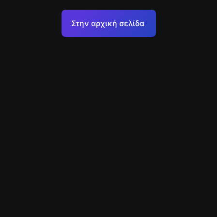
Όροι Χρήσης
Στην αρχική σελίδα
Πολιτική επεξεργασίας προσωπικών δεδομένων
Υποστήριξη
+49 89 248858220
support@escapenavigator.com
Munich, Germany
Codeum UG
v
1.6.1
Βρήκατε σφάλμα;
Μενού