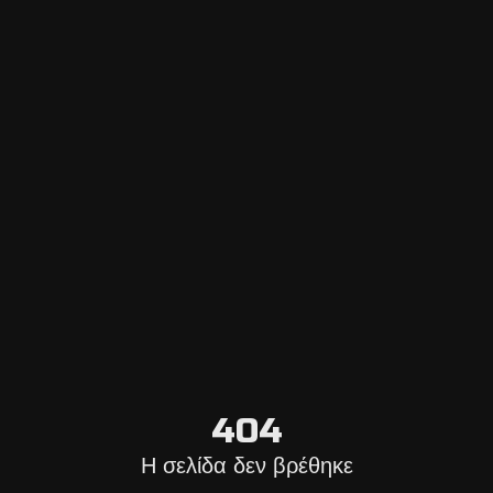
Escape Navigator CRM
Σύνδεση στον Πίνακα ελέγχου
Προσθέστε Escape Room
Σύστημα online κρατήσεων
Πλατφόρμα
Επιλέξτε Πόλη
Ιστολόγιο Escape Room
Σχετικά με εμάς
Επικοινωνήστε μαζί μας
Όροι ακύρωσης
404
Γενικές Πληροφορίες
Η σελίδα δεν βρέθηκε
Νομικές πληροφορίες