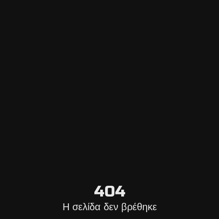
Escape Navigator CRM
Σύνδεση στον Πίνακα ελέγχου
Προσθέστε Escape Room
Σύστημα online κρατήσεων
Πλατφόρμα
Επιλέξτε Πόλη
Ιστολόγιο Escape Room
Σχετικά με εμάς
Επικοινωνήστε μαζί μας
Όροι ακύρωσης
404
Γενικές Πληροφορίες
Η σελίδα δεν βρέθηκε
Νομικές πληροφορίες