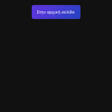
Όροι Χρήσης
Στην αρχική σελίδα
Πολιτική επεξεργασίας προσωπικών δεδομένων
Υποστήριξη
+49 89 248858220
support@escapenavigator.com
Munich, Germany
Codeum UG
v
1.6.1
Βρήκατε σφάλμα;
Μενού